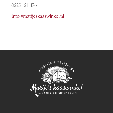
0223- 211 176
Info@marijeskaaswinkel.nl